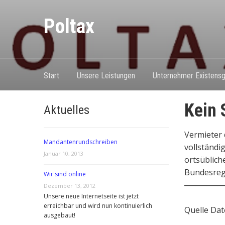
Poltax
Start
Unsere Leistungen
Unternehmer Existensg
Kein 
Aktuelles
Vermieter 
Mandantenrundschreiben
vollständi
Januar 10, 2013
ortsübliche
Bundesreg
Wir sind online
───────
Dezember 13, 2012
Unsere neue Internetseite ist jetzt
erreichbar und wird nun kontinuierlich
Quelle Dat
ausgebaut!