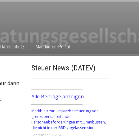
Datenschutz
Mandanten-Portal
Steuer News (DATEV)
nur dann
───────────────
Alle Beiträge anzeigen
.
───────────────
Merkblatt zur Umsatzbesteuerung von
grenzüberschreitenden
Personenbeförderungen mit Omnibussen,
die nicht in der BRD zugelassen sind
September 1, 2020