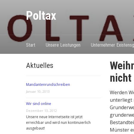
Poltax
Start
Unsere Leistungen
Unternehmer Existensg
Weihn
Aktuelles
nicht
Mandantenrundschreiben
Januar 10, 2013
Werden We
unterliegt
Wir sind online
Grunderwe
Dezember 13, 2012
grunderwer
Unsere neue Internetseite ist jetzt
Bestandtei
erreichbar und wird nun kontinuierlich
ausgebaut!
Münster en