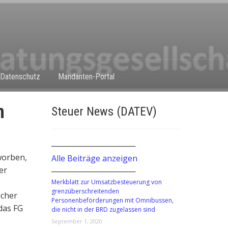
Datenschutz
Mandanten-Portal
n
Steuer News (DATEV)
───────────────
worben,
Alle Beiträge anzeigen
er
───────────────
Merkblatt zur Umsatzbesteuerung von
grenzüberschreitenden
icher
Personenbeförderungen mit Omnibussen,
das FG
die nicht in der BRD zugelassen sind
September 1, 2020