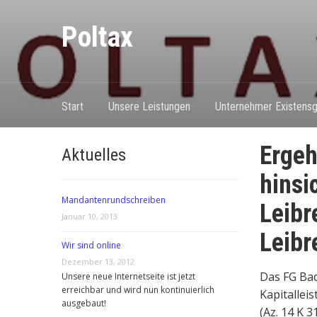
Poltax
Start
Unsere Leistungen
Unternehmer Existensg
Ergeh
Aktuelles
hinsi
Mandantenrundschreiben
Leibr
Januar 10, 2013
Leibr
Wir sind online
Dezember 13, 2012
Das FG Ba
Unsere neue Internetseite ist jetzt
erreichbar und wird nun kontinuierlich
Kapitalle
ausgebaut!
(Az. 14 K 3