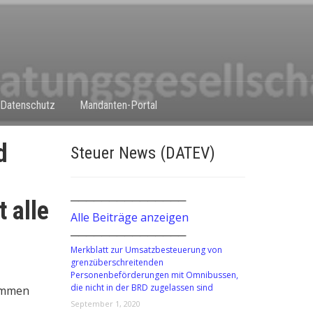
Datenschutz
Mandanten-Portal
d
Steuer News (DATEV)
───────────────
t alle
Alle Beiträge anzeigen
n
───────────────
Merkblatt zur Umsatzbesteuerung von
grenzüberschreitenden
Personenbeförderungen mit Omnibussen,
die nicht in der BRD zugelassen sind
nommen
September 1, 2020