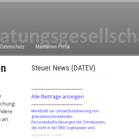
Datenschutz
Mandanten-Portal
en
Steuer News (DATEV)
───────────────
e
Alle Beiträge anzeigen
schung
───────────────
ondere
Merkblatt zur Umsatzbesteuerung von
grenzüberschreitenden
 an.
Personenbeförderungen mit Omnibussen,
die nicht in der BRD zugelassen sind
September 1, 2020