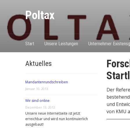
Poltax
Start
Unsere Leistungen
Unternehmer Existensg
Forsc
Aktuelles
Start
Mandantenrundschreiben
Januar 10, 2013
Der Refere
bestehend
Wir sind online
und Entwic
Dezember 13, 2012
von KMU a
Unsere neue Internetseite ist jetzt
───────
erreichbar und wird nun kontinuierlich
ausgebaut!