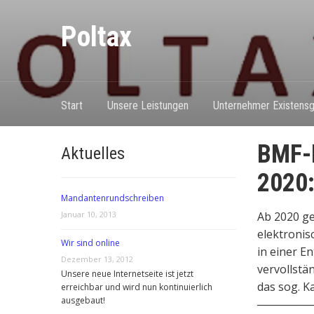
Poltax
Start
Unsere Leistungen
Unternehmer Existensg
BMF-E
Aktuelles
2020:
Mandantenrundschreiben
Januar 10, 2013
Ab 2020 ge
elektroni
Wir sind online
in einer E
Dezember 13, 2012
vervollstä
Unsere neue Internetseite ist jetzt
das sog. K
erreichbar und wird nun kontinuierlich
ausgebaut!
───────