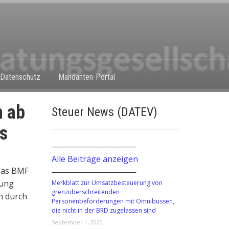
Datenschutz
Mandanten-Portal
n ab
Steuer News (DATEV)
is
───────────────
Alle Beiträge anzeigen
das BMF
───────────────
tung
Merkblatt zur Umsatzbesteuerung von
grenzüberschreitenden
n durch
Personenbeförderungen mit Omnibussen,
die nicht in der BRD zugelassen sind
September 1, 2020