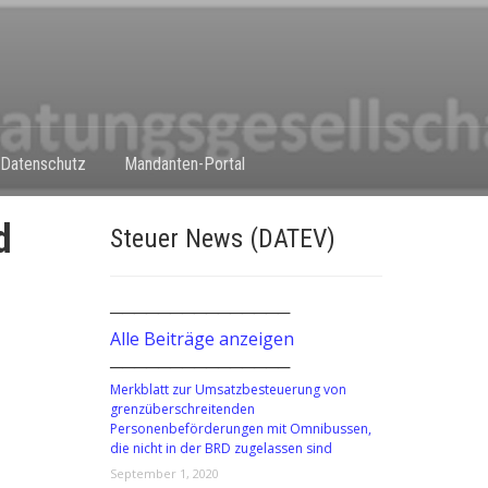
Datenschutz
Mandanten-Portal
d
Steuer News (DATEV)
───────────────
Alle Beiträge anzeigen
───────────────
Merkblatt zur Umsatzbesteuerung von
grenzüberschreitenden
Personenbeförderungen mit Omnibussen,
die nicht in der BRD zugelassen sind
September 1, 2020