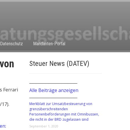
Datenschutz
Mandanten-Portal
 von
Steuer News (DATEV)
───────────────
s Ferrari
Alle Beiträge anzeigen
───────────────
/17).
Merkblatt zur Umsatzbesteuerung von
grenzüberschreitenden
Personenbeförderungen mit Omnibussen,
die nicht in der BRD zugelassen sind
en:
September 1, 2020