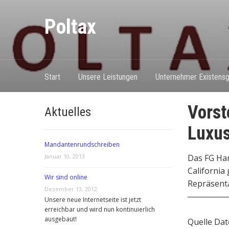
Poltax
Start
Unsere Leistungen
Unternehmer Existensg
Vorst
Aktuelles
Luxus
Mandantenrundschreiben
Januar 10, 2013
Das FG Ham
California
Wir sind online
Repräsentat
Dezember 13, 2012
───────
Unsere neue Internetseite ist jetzt
erreichbar und wird nun kontinuierlich
ausgebaut!
Quelle Dat