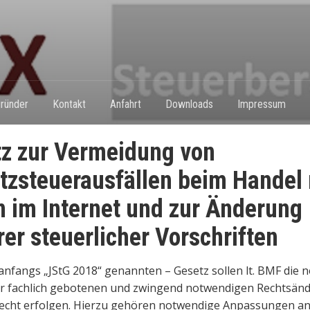
ründer
Kontakt
Anfahrt
Downloads
Impressum
z zur Vermeidung von
zsteuerausfällen beim Handel 
 im Internet und zur Änderung
rer steuerlicher Vorschriften
anfangs „JStG 2018“ genannten – Gesetz sollen lt. BMF die n
hr fachlich gebotenen und zwingend notwendigen Rechtsän
recht erfolgen. Hierzu gehören notwendige Anpassungen an