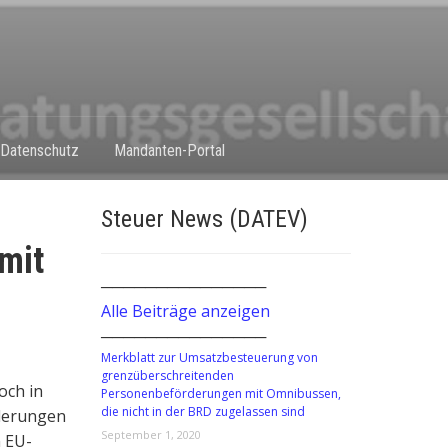
Datenschutz
Mandanten-Portal
Steuer News (DATEV)
mit
───────────────
Alle Beiträge anzeigen
───────────────
Merkblatt zur Umsatzbesteuerung von
grenzüberschreitenden
och in
Personenbeförderungen mit Omnibussen,
die nicht in der BRD zugelassen sind
derungen
September 1, 2020
 EU-