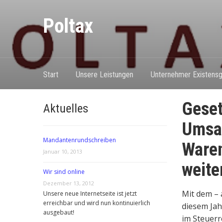
Poltax
Start
Unsere Leistungen
Unternehmer Existensg
Geset
Aktuelles
Umsat
Mandantenrundschreiben
Waren
Januar 10, 2013
weite
Wir sind online
Dezember 13, 2012
Mit dem – 
Unsere neue Internetseite ist jetzt
erreichbar und wird nun kontinuierlich
diesem Ja
ausgebaut!
im Steuer