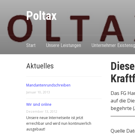
Poltax
Start
Unsere Leistungen
Unternehmer Existensg
Diese
Aktuelles
Kraft
Mandantenrundschreiben
Januar 10, 2013
Das FG Ham
auf die Di
Wir sind online
begehrte (A
Dezember 13, 2012
───────
Unsere neue Internetseite ist jetzt
erreichbar und wird nun kontinuierlich
ausgebaut!
Quelle Dat