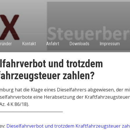
ründer
Kontakt
Anfahrt
Downloads
Impressum
lfahrverbot und trotzdem
fahrzeugsteuer zahlen?
burg hat die Klage eines Dieselfahrers abgewiesen, der mit
eselfahrverbote eine Herabsetzung der Kraftfahrzeugsteuer
z. 4 K 86/18).
────────────────────
ev:
Dieselfahrverbot und trotzdem Kraftfahrzeugsteuer zah