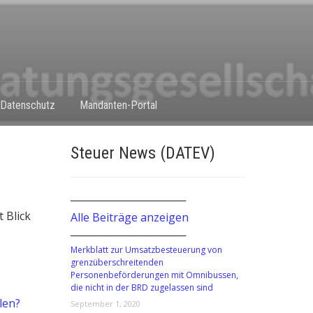
Datenschutz
Mandanten-Portal
Steuer News (DATEV)
───────────────
 Blick
Alle Beiträge anzeigen
───────────────
Merkblatt zur Umsatzbesteuerung von
grenzüberschreitenden
Personenbeförderungen mit Omnibussen,
die nicht in der BRD zugelassen sind
len?
September 1, 2020