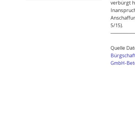
verbürgt h
Inanspruch
Anschaffun
5/15).
───────
Quelle Dat
Bürgschaft
GmbH-Bete