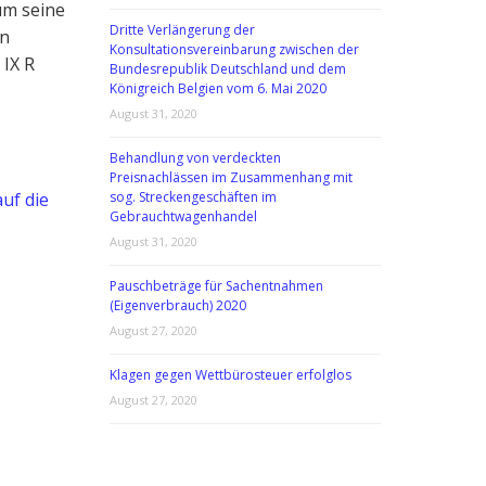
 um seine
Dritte Verlängerung der
en
Konsultationsvereinbarung zwischen der
 IX R
Bundesrepublik Deutschland und dem
Königreich Belgien vom 6. Mai 2020
August 31, 2020
Behandlung von verdeckten
Preisnachlässen im Zusammenhang mit
uf die
sog. Streckengeschäften im
Gebrauchtwagenhandel
August 31, 2020
Pauschbeträge für Sachentnahmen
(Eigenverbrauch) 2020
August 27, 2020
Klagen gegen Wettbürosteuer erfolglos
August 27, 2020