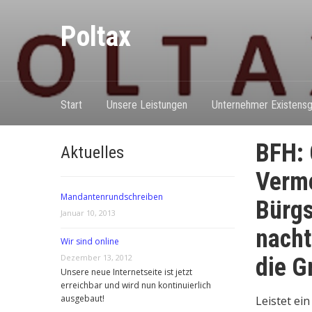
Poltax
Start
Unsere Leistungen
Unternehmer Existensg
BFH: 
Aktuelles
Verme
Mandantenrundschreiben
Bürgs
Januar 10, 2013
nacht
Wir sind online
Dezember 13, 2012
die G
Unsere neue Internetseite ist jetzt
erreichbar und wird nun kontinuierlich
ausgebaut!
Leistet ein