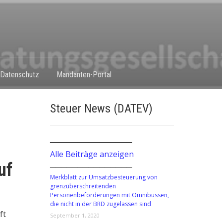
Datenschutz
Mandanten-Portal
Steuer News (DATEV)
───────────────
Alle Beiträge anzeigen
uf
───────────────
Merkblatt zur Umsatzbesteuerung von
grenzüberschreitenden
Personenbeförderungen mit Omnibussen,
die nicht in der BRD zugelassen sind
ft
September 1, 2020