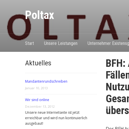
Poltax
Start
Unsere Leistungen
Unternehmer Existensg
BFH: 
Aktuelles
Fälle
Mandantenrundschreiben
Nutz
Januar 10, 2013
Gesam
Wir sind online
Dezember 13, 2012
übers
Unsere neue Internetseite ist jetzt
erreichbar und wird nun kontinuierlich
ausgebaut!
Der BFH hat