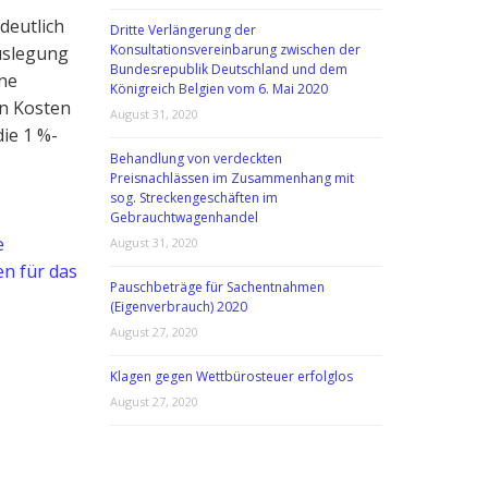
deutlich
Dritte Verlängerung der
Konsultationsvereinbarung zwischen der
uslegung
Bundesrepublik Deutschland und dem
ine
Königreich Belgien vom 6. Mai 2020
n Kosten
August 31, 2020
ie 1 %-
Behandlung von verdeckten
Preisnachlässen im Zusammenhang mit
sog. Streckengeschäften im
Gebrauchtwagenhandel
e
August 31, 2020
n für das
Pauschbeträge für Sachentnahmen
(Eigenverbrauch) 2020
August 27, 2020
Klagen gegen Wettbürosteuer erfolglos
August 27, 2020