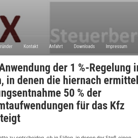
ründer
Kontakt
Anfahrt
Downloads
Impressum
Anwendung der 1 %-Regelung i
n, in denen die hiernach ermitte
ungsentnahme 50 % der
taufwendungen für das Kfz
teigt
te zu entscheiden, ob in Fällen, in denen der Stpfl. einen