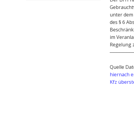
Gebrauchtw
unter dem
des § 6 Ab
Beschränk
im Veranla
Regelung z
───────
Quelle Dat
hiernach 
Kfz überst