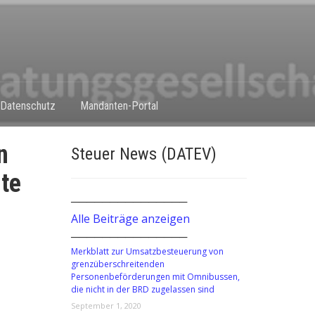
Datenschutz
Mandanten-Portal
n
Steuer News (DATEV)
lte
───────────────
Alle Beiträge anzeigen
───────────────
Merkblatt zur Umsatzbesteuerung von
grenzüberschreitenden
Personenbeförderungen mit Omnibussen,
die nicht in der BRD zugelassen sind
September 1, 2020