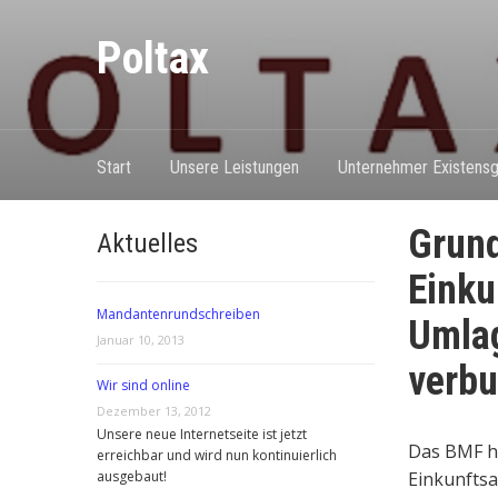
Poltax
Start
Unsere Leistungen
Unternehmer Existensg
Grund
Aktuelles
Einku
Mandantenrundschreiben
Umlag
Januar 10, 2013
verb
Wir sind online
Dezember 13, 2012
Unsere neue Internetseite ist jetzt
Das BMF ha
erreichbar und wird nun kontinuierlich
ausgebaut!
Einkunfts