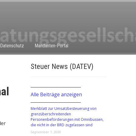
Datenschutz
Mandanten-Portal
Steuer News (DATEV)
───────────────
al
Alle Beiträge anzeigen
───────────────
Merkblatt zur Umsatzbesteuerung von
grenzüberschreitenden
Personenbeförderungen mit Omnibussen,
der
die nicht in der BRD zugelassen sind
September 1, 2020