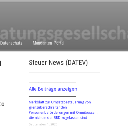
Datenschutz
Mandanten-Portal
n
Steuer News (DATEV)
───────────────
Alle Beiträge anzeigen
───────────────
Merkblatt zur Umsatzbesteuerung von
00
grenzüberschreitenden
Personenbeförderungen mit Omnibussen,
die nicht in der BRD zugelassen sind
September 1, 2020