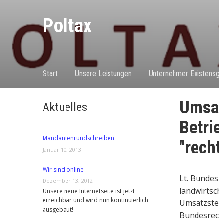
Poltax
Start
Unsere Leistungen
Unternehmer Existensg
Umsat
Aktuelles
Betri
Mandantenrundschreiben
"rech
Januar 10, 2013
Wir sind online
Lt. Bundes
Dezember 13, 2012
landwirtsc
Unsere neue Internetseite ist jetzt
erreichbar und wird nun kontinuierlich
Umsatzsteu
ausgebaut!
Bundesrec