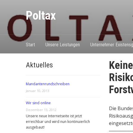
Poltax
Start
Unsere Leistungen
Unternehmer Existensg
Keine
Aktuelles
Risik
Mandantenrundschreiben
Forst
Januar 10, 2013
Wir sind online
Die Bundes
Dezember 13, 2012
Risikoausg
Unsere neue Internetseite ist jetzt
erreichbar und wird nun kontinuierlich
eingesetzt
ausgebaut!
───────