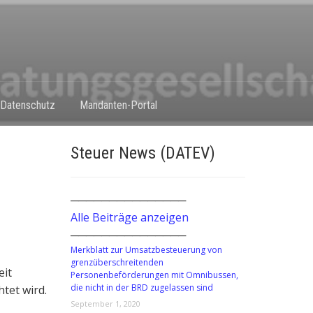
Datenschutz
Mandanten-Portal
Steuer News (DATEV)
───────────────
Alle Beiträge anzeigen
───────────────
Merkblatt zur Umsatzbesteuerung von
grenzüberschreitenden
eit
Personenbeförderungen mit Omnibussen,
die nicht in der BRD zugelassen sind
tet wird.
September 1, 2020