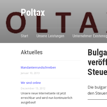
Poltax
Start
Unsere Leistungen
Unternehmer Existensg
Bulga
Aktuelles
veröf
Mandantenrundschreiben
Steue
Januar 10, 2013
Wir sind online
Die bulgar
Dezember 13, 2012
den Steuer
Unsere neue Internetseite ist jetzt
erreichbar und wird nun kontinuierlich
───────
ausgebaut!