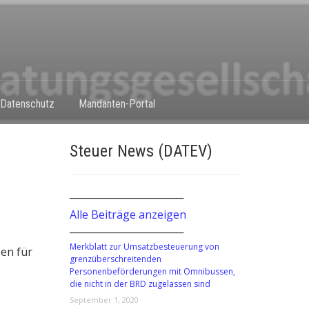
Datenschutz
Mandanten-Portal
Steuer News (DATEV)
───────────────
Alle Beiträge anzeigen
───────────────
Merkblatt zur Umsatzbesteuerung von
ben für
grenzüberschreitenden
Personenbeförderungen mit Omnibussen,
die nicht in der BRD zugelassen sind
September 1, 2020