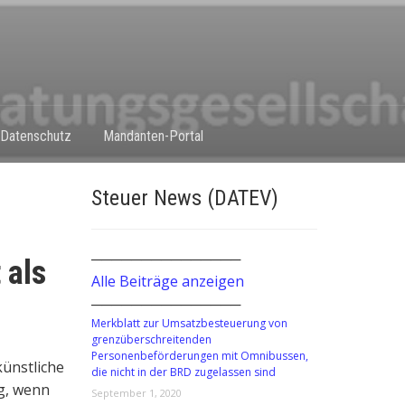
Datenschutz
Mandanten-Portal
Steuer News (DATEV)
───────────────
 als
Alle Beiträge anzeigen
───────────────
Merkblatt zur Umsatzbesteuerung von
grenzüberschreitenden
Personenbeförderungen mit Omnibussen,
ünstliche
die nicht in der BRD zugelassen sind
g, wenn
September 1, 2020