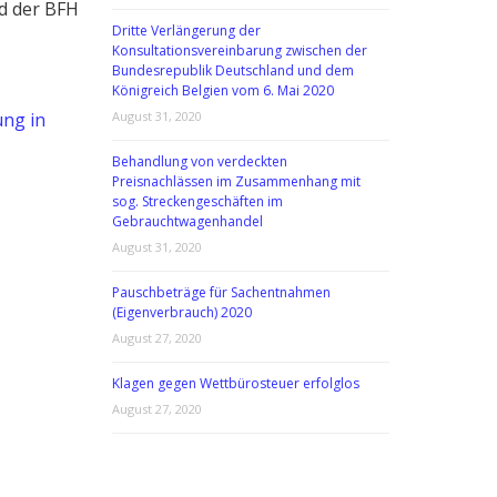
ed der BFH
Dritte Verlängerung der
Konsultationsvereinbarung zwischen der
Bundesrepublik Deutschland und dem
Königreich Belgien vom 6. Mai 2020
ung in
August 31, 2020
Behandlung von verdeckten
Preisnachlässen im Zusammenhang mit
sog. Streckengeschäften im
Gebrauchtwagenhandel
August 31, 2020
Pauschbeträge für Sachentnahmen
(Eigenverbrauch) 2020
August 27, 2020
Klagen gegen Wettbürosteuer erfolglos
August 27, 2020