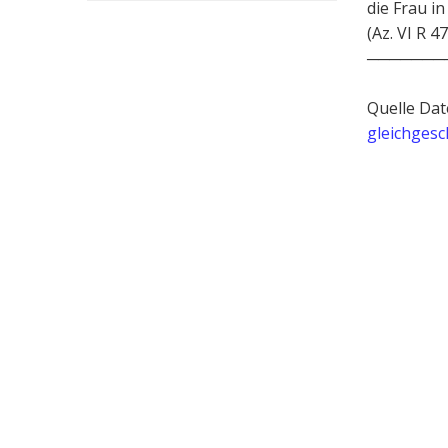
die Frau i
(Az. VI R 47
───────
Quelle Dat
gleichgesc