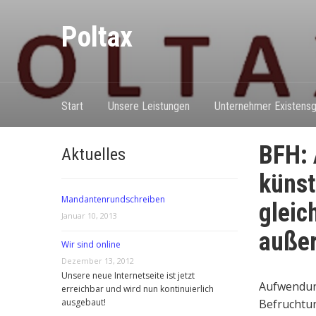
Poltax
Start
Unsere Leistungen
Unternehmer Existensg
BFH: 
Aktuelles
künst
Mandantenrundschreiben
gleic
Januar 10, 2013
außer
Wir sind online
Dezember 13, 2012
Unsere neue Internetseite ist jetzt
Aufwendun
erreichbar und wird nun kontinuierlich
ausgebaut!
Befruchtu