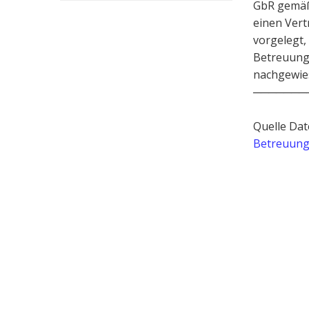
GbR gemäß 
einen Vert
vorgelegt,
Betreuungs
nachgewies
───────
Quelle Dat
Betreuung