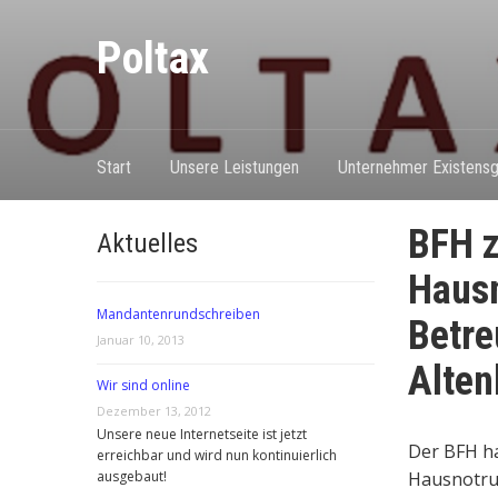
Poltax
Start
Unsere Leistungen
Unternehmer Existensg
BFH z
Aktuelles
Hausn
Mandantenrundschreiben
Betre
Januar 10, 2013
Alte
Wir sind online
Dezember 13, 2012
Unsere neue Internetseite ist jetzt
Der BFH ha
erreichbar und wird nun kontinuierlich
ausgebaut!
Hausnotru