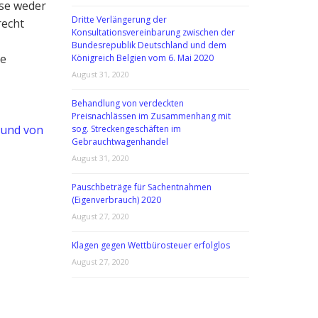
ese weder
Dritte Verlängerung der
recht
Konsultationsvereinbarung zwischen der
Bundesrepublik Deutschland und dem
le
Königreich Belgien vom 6. Mai 2020
August 31, 2020
Behandlung von verdeckten
Preisnachlässen im Zusammenhang mit
 und von
sog. Streckengeschäften im
Gebrauchtwagenhandel
August 31, 2020
Pauschbeträge für Sachentnahmen
(Eigenverbrauch) 2020
August 27, 2020
Klagen gegen Wettbürosteuer erfolglos
August 27, 2020